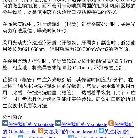
间的微生物细胞，而不会附带影响到周围的组织和相邻区域的
微生物群，这是使用该方法治疗口腔粘膜疾病的依据。
在临床实践中，对牙齿龋洞（根管）进行杀菌处理时，采用光
动力疗法最佳，曝光时间60秒。
采用光动力疗法治疗牙质（牙髓炎、牙周炎）龋齿时，必须使
用波长为661-668nm、辐射功率为200-300mW/cm2的激光源。
在采用光动力疗法时，光导管软端应位于距龋洞底部0.5-1cm
处。相应地，将光导管末端伸出0.5-1mm，不到根管顶部。
往龋洞（根管）中注入光敏剂后，其停留时间应为1分钟。在
上述时间内不冲洗掉龋洞内的光敏剂，然后开始用激光照射作
用。此后，仔细清洗腔室（根管），然后着手恢复（封补）腔
室，同时考虑具体牙齿的功能和美学参数。建议在口腔诊所卫
生实践中采用该方法。
公司简介
关注我们的 Vkontakte
关注我们的 Vkontakte
关注我们
的 Odnoklassniki
关注我们的 Odnoklassniki
关注我们的